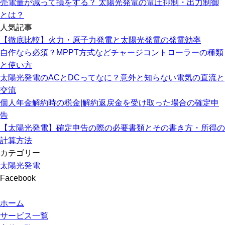
売電量が減って損をする？ 太陽光発電の電圧抑制・出力制御
とは？
人気記事
【徹底比較】火力・原子力発電と太陽光発電の発電効率
自作なら必須？MPPT方式などチャージコントローラーの種類
と使い方
太陽光発電のACとDCってなに？意外と知らない電気の直流と
交流
個人年金解約時の税金|解約返戻金を受け取った場合の確定申
告
【太陽光発電】確定申告の際の必要書類とその書き方・所得の
計算方法
カテゴリー
太陽光発電
Facebook
ホーム
サービス一覧