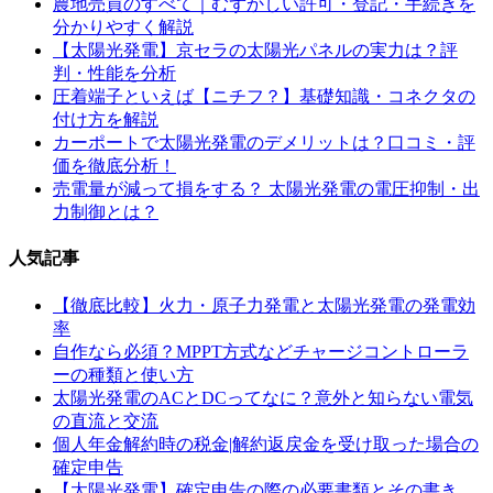
農地売買のすべて｜むずかしい許可・登記・手続きを
分かりやすく解説
【太陽光発電】京セラの太陽光パネルの実力は？評
判・性能を分析
圧着端子といえば【ニチフ？】基礎知識・コネクタの
付け方を解説
カーポートで太陽光発電のデメリットは？口コミ・評
価を徹底分析！
売電量が減って損をする？ 太陽光発電の電圧抑制・出
力制御とは？
人気記事
【徹底比較】火力・原子力発電と太陽光発電の発電効
率
自作なら必須？MPPT方式などチャージコントローラ
ーの種類と使い方
太陽光発電のACとDCってなに？意外と知らない電気
の直流と交流
個人年金解約時の税金|解約返戻金を受け取った場合の
確定申告
【太陽光発電】確定申告の際の必要書類とその書き