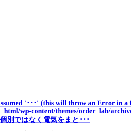
assumed '･･･' (this will throw an Error in a
ic_html/wp-content/themes/order_lab/archiv
個別ではなく電気をまと･･･