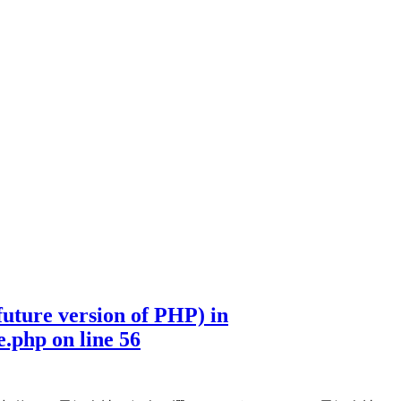
 future version of PHP) in
e.php
on line
56