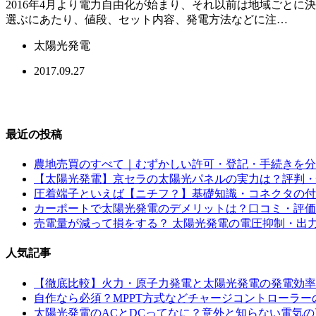
2016年4月より電力自由化が始まり、それ以前は地域ごと
選ぶにあたり、値段、セット内容、発電方法などに注…
太陽光発電
2017.09.27
最近の投稿
農地売買のすべて｜むずかしい許可・登記・手続きを分
【太陽光発電】京セラの太陽光パネルの実力は？評判・
圧着端子といえば【ニチフ？】基礎知識・コネクタの付
カーポートで太陽光発電のデメリットは？口コミ・評価
売電量が減って損をする？ 太陽光発電の電圧抑制・出
人気記事
【徹底比較】火力・原子力発電と太陽光発電の発電効率
自作なら必須？MPPT方式などチャージコントローラー
太陽光発電のACとDCってなに？意外と知らない電気