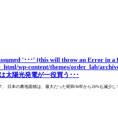
assumed '･･･' (this will throw an Error in a
ic_html/wp-content/themes/order_lab/archiv
太陽光発電が一役買う･･･
 日本の農地面積は、最大だった昭和36年から26%も減少し