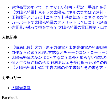
農地売買のすべて｜むずかしい許可・登記・手続きを分
【太陽光発電】京セラの太陽光パネルの実力は？評判・
圧着端子といえば【ニチフ？】基礎知識・コネクタの付
カーポートで太陽光発電のデメリットは？口コミ・評価
売電量が減って損をする？ 太陽光発電の電圧抑制・出
人気記事
【徹底比較】火力・原子力発電と太陽光発電の発電効率
自作なら必須？MPPT方式などチャージコントローラー
太陽光発電のACとDCってなに？意外と知らない電気
個人年金解約時の税金|解約返戻金を受け取った場合の
【太陽光発電】確定申告の際の必要書類とその書き方・
カテゴリー
太陽光発電
Facebook