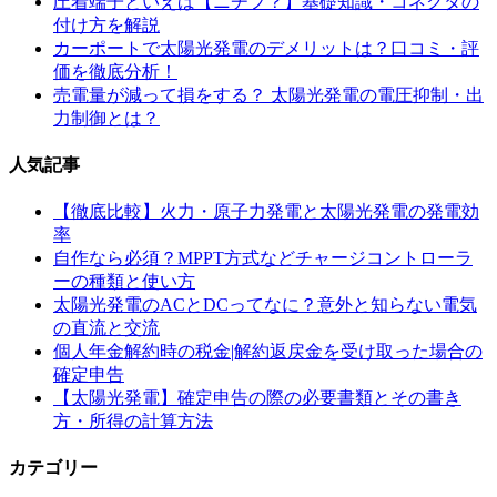
圧着端子といえば【ニチフ？】基礎知識・コネクタの
付け方を解説
カーポートで太陽光発電のデメリットは？口コミ・評
価を徹底分析！
売電量が減って損をする？ 太陽光発電の電圧抑制・出
力制御とは？
人気記事
【徹底比較】火力・原子力発電と太陽光発電の発電効
率
自作なら必須？MPPT方式などチャージコントローラ
ーの種類と使い方
太陽光発電のACとDCってなに？意外と知らない電気
の直流と交流
個人年金解約時の税金|解約返戻金を受け取った場合の
確定申告
【太陽光発電】確定申告の際の必要書類とその書き
方・所得の計算方法
カテゴリー