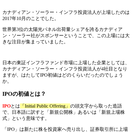
カナディアン・ソーラー・インフラ投資法人が上場したのは
2017年10月
のことでした。
世界第3位の太陽光パネル出荷量シェアを誇るカナディア
ン・ソーラー社がスポンサーということで、この上場には大
きな注目が集まっていました。
日本の東証インフラファンド市場に上場した企業としては、
カナディアン・ソーラー・インフラ投資法人が4社目となり
ますが、はたしてIPO初値はどのくらいだったのでしょう
か。
IPOの初値とは？
IPO
とは
「Initial Public Offering」
の頭文字から取った造語
で、日本語に訳すと「新規公開株」あるいは「新規上場株
式」という意味です。
「IPO」は新たに株を投資家へ売り出し、証券取引所に上場