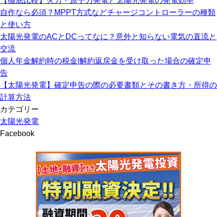
【徹底比較】火力・原子力発電と太陽光発電の発電効率
自作なら必須？MPPT方式などチャージコントローラーの種類
と使い方
太陽光発電のACとDCってなに？意外と知らない電気の直流と
交流
個人年金解約時の税金|解約返戻金を受け取った場合の確定申
告
【太陽光発電】確定申告の際の必要書類とその書き方・所得の
計算方法
カテゴリー
太陽光発電
Facebook