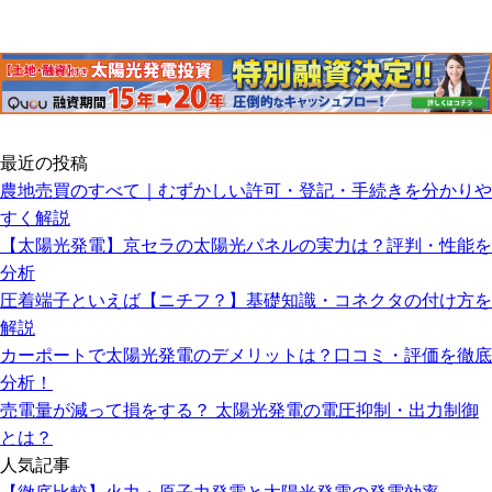
最近の投稿
農地売買のすべて｜むずかしい許可・登記・手続きを分かりや
すく解説
【太陽光発電】京セラの太陽光パネルの実力は？評判・性能を
分析
圧着端子といえば【ニチフ？】基礎知識・コネクタの付け方を
解説
カーポートで太陽光発電のデメリットは？口コミ・評価を徹底
分析！
売電量が減って損をする？ 太陽光発電の電圧抑制・出力制御
とは？
人気記事