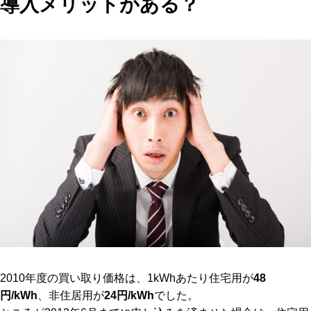
導入メリットがある？
2010年度の買い取り価格は、1kWhあたり住宅用が
48
円/kWh
、非住居用が
24円/kWh
でした。