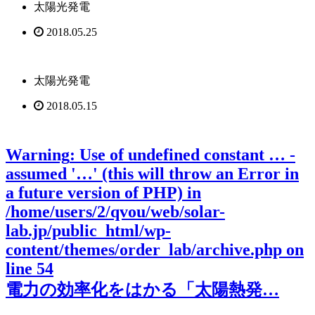
太陽光発電
2018.05.25
太陽光発電
2018.05.15
Warning
: Use of undefined constant … -
assumed '…' (this will throw an Error in
a future version of PHP) in
/home/users/2/qvou/web/solar-
lab.jp/public_html/wp-
content/themes/order_lab/archive.php
on
line
54
電力の効率化をはかる「太陽熱発…