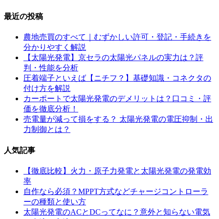
最近の投稿
農地売買のすべて｜むずかしい許可・登記・手続きを
分かりやすく解説
【太陽光発電】京セラの太陽光パネルの実力は？評
判・性能を分析
圧着端子といえば【ニチフ？】基礎知識・コネクタの
付け方を解説
カーポートで太陽光発電のデメリットは？口コミ・評
価を徹底分析！
売電量が減って損をする？ 太陽光発電の電圧抑制・出
力制御とは？
人気記事
【徹底比較】火力・原子力発電と太陽光発電の発電効
率
自作なら必須？MPPT方式などチャージコントローラ
ーの種類と使い方
太陽光発電のACとDCってなに？意外と知らない電気